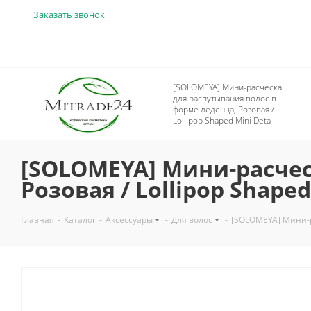
Заказать звонок
[SOLOMEYA] Мини-расческа
для распутывания волос в
форме леденца, Розовая /
Lollipop Shaped Mini Deta
[SOLOMEYA] Мини-расчес
Розовая / Lollipop Shaped
Главная
-
Каталог
-
Аксессуары
-
Для волос
-
[SOLOMEYA] Мини-ра