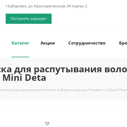
г.Хабаровск, ул. Краснореченская, 94 корпус 2
Построить маршрут
Каталог
Акции
Сотрудничество
Бр
ка для распутывания воло
 Mini Deta
сческа для распутывания волос в форме леденца, Розовая / Lollipop Shape