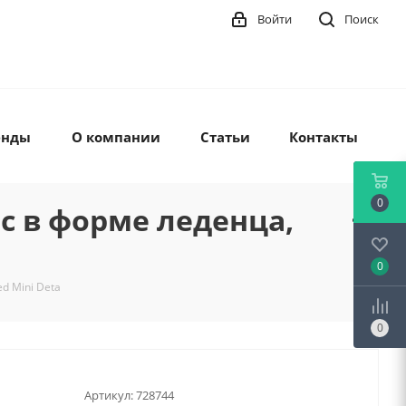
Войти
Поиск
енды
О компании
Статьи
Контакты
0
с в форме леденца,
0
d Mini Deta
0
Артикул:
728744