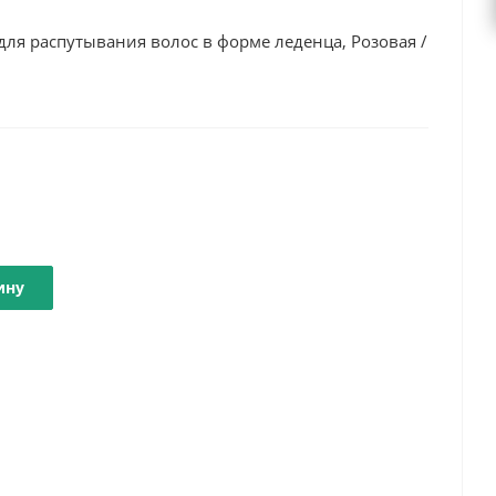
ля распутывания волос в форме леденца, Розовая /
ину