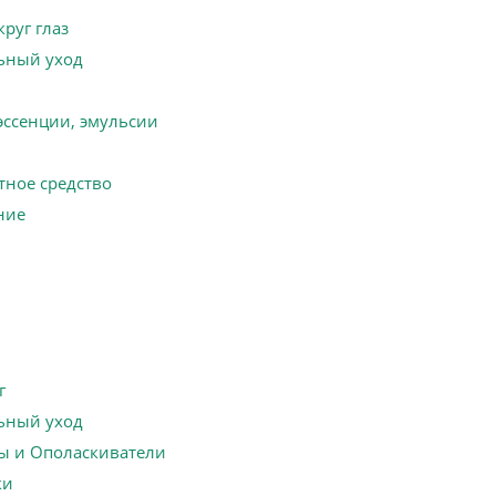
руг глаз
ьный уход
эссенции, эмульсии
ное средство
ние
г
ьный уход
ы и Ополаскиватели
ки