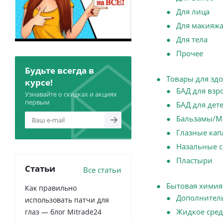
Для лица
Для макияж
Для тела
Прочее
Будьте всегда в
Товары для зд
курсе!
БАД для взр
Узнавайте о скидках и акциях
первым
БАД для дет
Бальзамы/М
Глазные кап
Назальные с
Пластыри
Статьи
Все статьи
Бытовая химия
Как правильно
Дополнител
использовать патчи для
Жидкое сред
глаз — блог Mitrade24