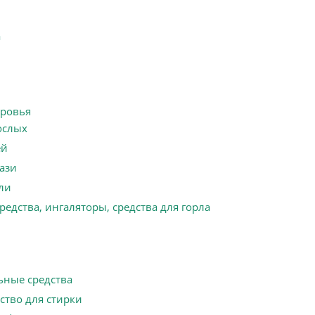
а
оровья
ослых
ей
ази
ли
редства, ингаляторы, средства для горла
ьные средства
ство для стирки