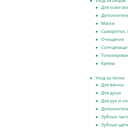
Уход за лицом
Для кожи вок
Дополнител
Маски
Сыворотки, 
Очищение
Солнцезащит
Тонизирова
Кремы
Уход за телом
Для ванны
Для душа
Для рук и но
Дополнител
Зубные паст
Зубные щет