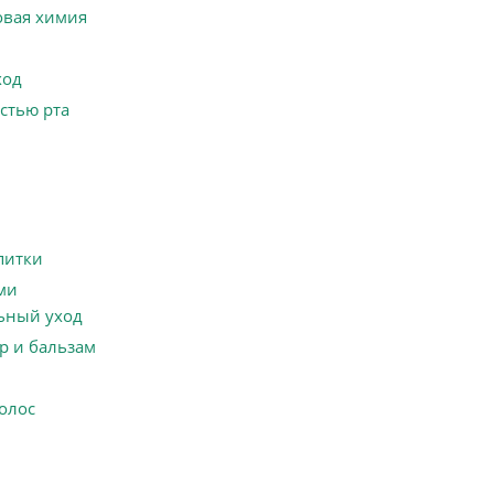
овая химия
ход
остью рта
питки
ми
ьный уход
р и бальзам
волос