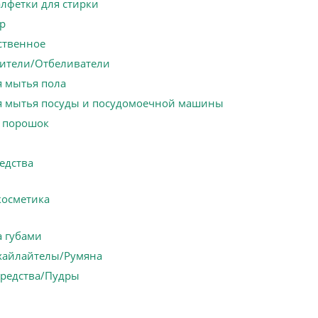
алфетки для стирки
р
ственное
ители/Отбеливатели
я мытья пола
я мытья посуды и посудомоечной машины
 порошок
едства
косметика
а губами
хайлайтелы/Румяна
средства/Пудры