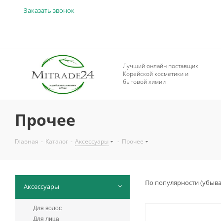
Заказать звонок
Лучший онлайн поставщик
Корейской косметики и
бытовой химии
Прочее
Главная
-
Каталог
-
Аксессуары
-
Прочее
По популярности (убыв
Аксессуары
Для волос
Для лица