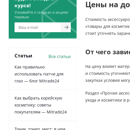
Цены на д
курсе!
Узнавайте о скидках и акциях
первым
Стоимость аксессуаро
«товары для косметик
стоит уточнять заран
От чего зави
Статьи
Все статьи
На цену влияет матер
Как правильно
и стоимость уточняют
использовать патчи для
закупках условия мог
глаз — блог Mitrade24
Раздел «Прочие аксес
Как выбрать корейскую
ухода и косметики в 
косметику: советы
покупателям — Mitrade24
Тоник, тонер, мист: в чем