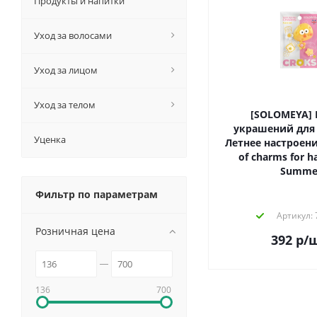
Продукты и напитки
Уход за волосами
Уход за лицом
Уход за телом
[SOLOMEYA] Набор
украшений для 
Уценка
Летнее настроени
of charms for ha
Summ
Фильтр по параметрам
Артикул:
Розничная цена
392
р
/
136
700