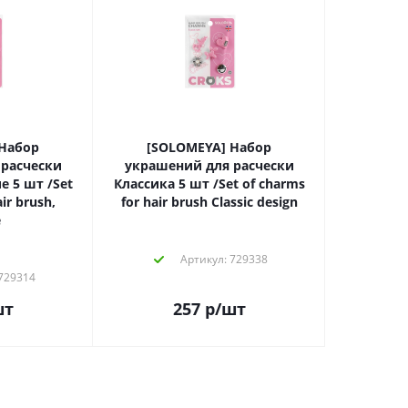
[SOLOMEYA] Набор
расчески
украшений для расчески
е 5 шт /Set
Классика 5 шт /Set of charms
ir brush,
for hair brush Classic design
e
Артикул: 729338
 729314
шт
257
р
/шт