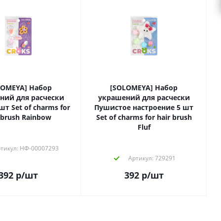
LOMEYA] Набор
[SOLOMEYA] Набор
ний для расчески
украшений для расчески
шт Set of charms for
Пушистое настроение 5 шт
 brush Rainbow
Set of charms for hair brush
Fluf
тикул: НФ-00007293
Артикул: 729291
392
р
/шт
392
р
/шт