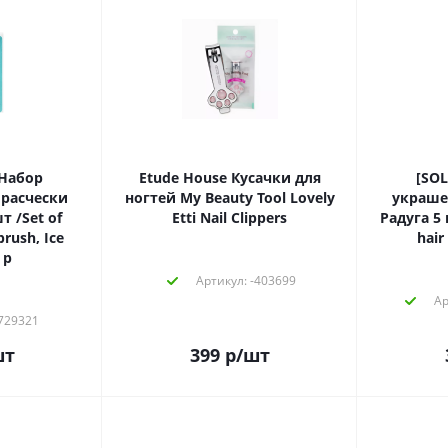
 Набор
Etude House Кусачки для
[SO
расчески
ногтей My Beauty Tool Lovely
украше
 /Set of
Etti Nail Clippers
Радуга 5 
brush, Ice
hair
 p
Артикул: -403699
Ар
 729321
шт
399
р
/шт