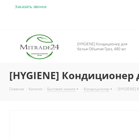
Заказать звонок
[HYGIENE] Кондиционер для
белья Объятия Грез, 480 мл
[HYGIENE] Кондиционер д
Главная
-
Каталог
-
Бытовая химия
-
Кондиционер
-
[HYGIENE] 