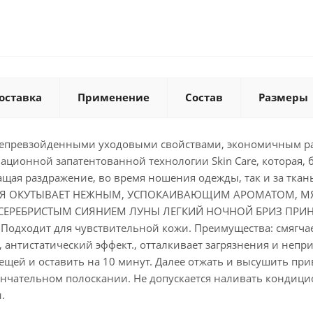
оставка
Применение
Состав
Размеры
непревзойденными уходовыми свойствами, экономичным р
ационной запатентованной технологии Skin Care, которая,
ащая раздражение, во время ношения одежды, так и за тка
 ОКУТЫВАЕТ НЕЖНЫМ, УСПОКАИВАЮЩИМ АРОМАТОМ, МЯ
Д СЕРЕБРИСТЫМ СИЯНИЕМ ЛУНЫ ЛЕГКИЙ НОЧНОЙ БРИЗ ПР
одходит для чувствительной кожи. Преимущества: смягчает
, антистатический эффект., отталкивает загрязнения и неп
 вещей и оставить на 10 минут. Далее отжать и высушить п
ончательном полоскании. Не допускается наливать кондици
.