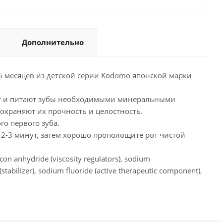
Дополнительно
от 6 месяцев из детской серии Kodomo японской марки
ют и питают зубы необходимыми минеральными
охраняют их прочность и целостность.
о первого зуба.
 2-3 минут, затем хорошо прополощите рот чистой
icon anhydride (viscosity regulators), sodium
stabilizer), sodium fluoride (active therapeutic component),