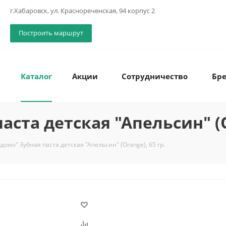
г.Хабаровск, ул. Краснореченская, 94 корпус 2
Построить маршрут
Каталог
Акции
Сотрудничество
Бр
аста детская "Апельсин" (O
одомо" Зубная паста детская "Апельсин" (Orange), 65 гр.