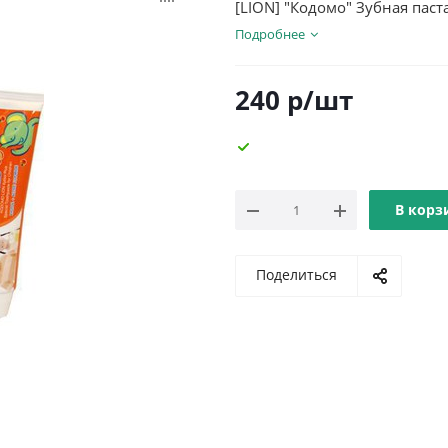
[LION] "Кодомо" Зубная паста
Подробнее
240
р
/шт
В корз
Поделиться