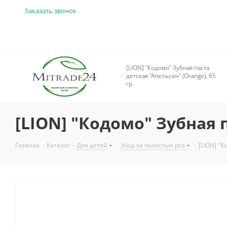
Заказать звонок
[LION] "Кодомо" Зубная паста
детская "Апельсин" (Orange), 65
гр.
[LION] "Кодомо" Зубная п
Главная
-
Каталог
-
Для детей
-
Уход за полостью рта
-
[LION] "К