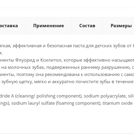
оставка
Применение
Состав
Размеры
мягкая, эффективная и безопасная паста для детских зубов 
м.
оненты Флуорид и Ксилитол, которые эффективно насыща
 на молочных зубах, подверженных раннему разрушению, с
иенты, поэтому она рекомендована к использованию с самог
зубную щетку, мягко и аккуратно почистите зубы в течение
dride A (cleaning/ polishing component), sodium polyacrylate, sil
ngs), sodium lauryl sulfate (foaming component), titanium oxide (