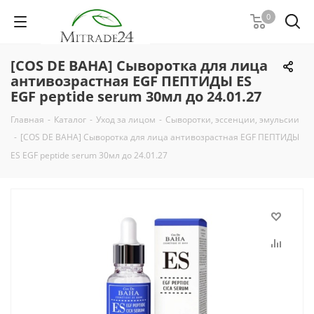
0
[COS DE BAHA] Сыворотка для лица
антивозрастная EGF ПЕПТИДЫ ES
EGF peptide serum 30мл до 24.01.27
Главная
-
Каталог
-
Уход за лицом
-
Сыворотки, эссенции, эмульсии
-
[COS DE BAHA] Сыворотка для лица антивозрастная EGF ПЕПТИДЫ
ES EGF peptide serum 30мл до 24.01.27