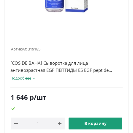
Артикул:
319185
[COS DE BAHA] Сыворотка для лица
антивозрастная EGF ПЕПТИДЫ ES EGF peptide
serum 30мл до 24.01.27
Подробнее
1 646
р
/шт
В корзину