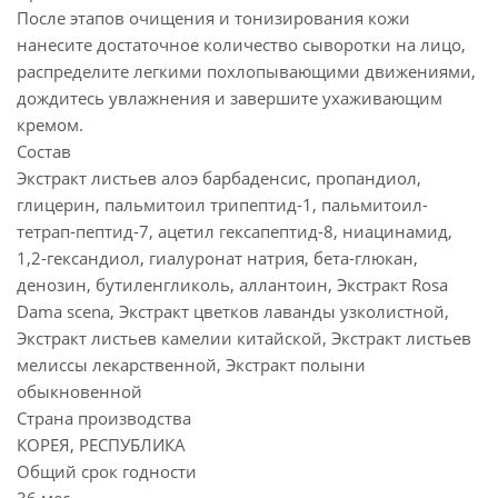
После этапов очищения и тонизирования кожи
нанесите достаточное количество сыворотки на лицо,
распределите легкими похлопывающими движениями,
дождитесь увлажнения и завершите ухаживающим
кремом.
Состав
Экстракт листьев алоэ барбаденсис, пропандиол,
глицерин, пальмитоил трипептид-1, пальмитоил-
тетрап-пептид-7, ацетил гексапептид-8, ниацинамид,
1,2-гександиол, гиалуронат натрия, бета-глюкан,
денозин, бутиленгликоль, аллантоин, Экстракт Rosa
Dama scena, Экстракт цветков лаванды узколистной,
Экстракт листьев камелии китайской, Экстракт листьев
мелиссы лекарственной, Экстракт полыни
обыкновенной
Страна производства
КОРЕЯ, РЕСПУБЛИКА
Общий срок годности