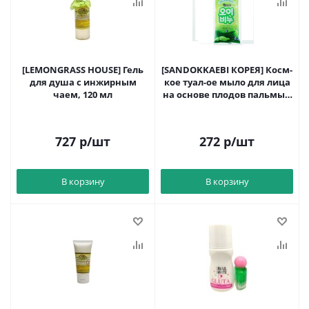
[LEMONGRASS HOUSE] Гель
[SANDOKKAEBI КОРЕЯ] Косм-
для душа с инжирным
кое туал-ое мыло для лица
чаем, 120 мл
на основе плодов пальмы с
ар-м огурца 80 г х 3 шт
727
р
/шт
272
р
/шт
В корзину
В корзину