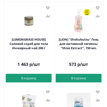
[LEMONGRASS HOUSE]
[LION] "Shokubutsu" Гель
Солевой скраб для тела
для интимной гигиены
Инжирный чай 200 г
"Shiso Extract", 150 мл.
1 463
р
/шт
573
р
/шт
В корзину
В корзину