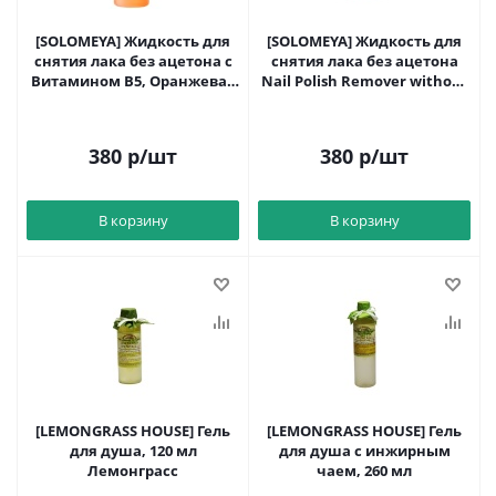
[SOLOMEYA] Жидкость для
[SOLOMEYA] Жидкость для
снятия лака без ацетона с
снятия лака без ацетона
Витамином В5, Оранжевая
Nail Polish Remover without
Strengthening 105мл ЧЗ
acetone 105 мл ЧЗ
380
р
/шт
380
р
/шт
В корзину
В корзину
[LEMONGRASS HOUSE] Гель
[LEMONGRASS HOUSE] Гель
для душа, 120 мл
для душа с инжирным
Лемонграсс
чаем, 260 мл