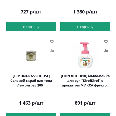
727
р
/шт
1 380
р
/шт
В корзину
В корзину
[LEMONGRASS HOUSE]
[LION ЯПОНИЯ] Мыло-пенка
Солевой скраб для тела
для рук "KireiKirei" с
Лемонграс 200 г
ароматом МИКСА фруктов
250 мл, дозатор
1 463
р
/шт
891
р
/шт