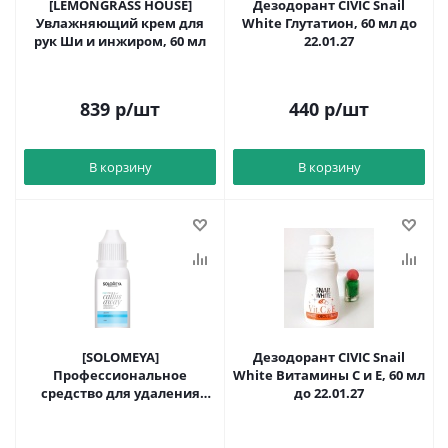
[LEMONGRASS HOUSE]
Дезодорант CIVIC Snail
Увлажняющий крем для
White Глутатион, 60 мл до
рук Ши и инжиром, 60 мл
22.01.27
839
р
/шт
440
р
/шт
В корзину
В корзину
[SOLOMEYA]
Дезодорант CIVIC Snail
Профессиональное
White Витамины С и Е, 60 мл
средство для удаления
до 22.01.27
мозолей (гель) Pro Callus
Away Gel 10мл.