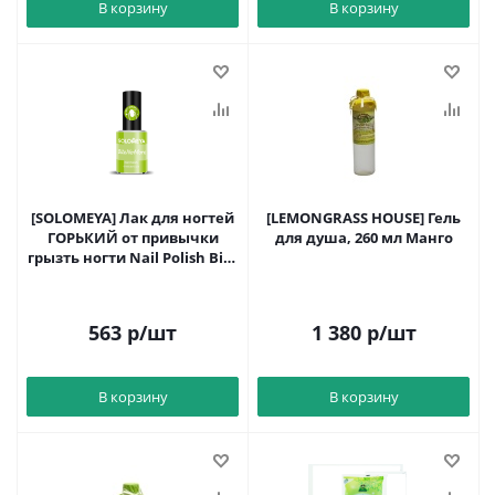
В корзину
В корзину
[SOLOMEYA] Лак для ногтей
[LEMONGRASS HOUSE] Гель
ГОРЬКИЙ от привычки
для душа, 260 мл Манго
грызть ногти Nail Polish Bite
No More, 6 мл
563
р
/шт
1 380
р
/шт
В корзину
В корзину