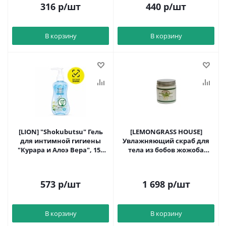
316
р
/шт
440
р
/шт
В корзину
В корзину
[LION] "Shokubutsu" Гель
[LEMONGRASS HOUSE]
для интимной гигиены
Увлажняющий скраб для
"Курара и Алоэ Вера", 150
тела из бобов жожоба
мл.
Лемонграс 300г
573
р
/шт
1 698
р
/шт
В корзину
В корзину