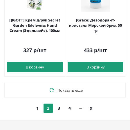
[JIGOTT] Крем д/рук Secret
[Grace] Дезодорант-
Garden Edelweiss Hand
кристалл Морской бриз, 50
Cream (Эдельвейс), 100мл
гр
327
р
/шт
433
р
/шт
В корзину
В корзину
Показать еще
1
2
3
4
9