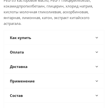
PEG-35 касторовое масло, PEG-7 глицерилкокоат,
кокамидпропилбетаин, глицерин, хлорид натрия,
кислоты молочная гликолиевая, аскорбиновая,
янтарная, лимонная, катон, экстракт китайского
астрагала.
Как купить
Оплата
Доставка
Применение
Состав