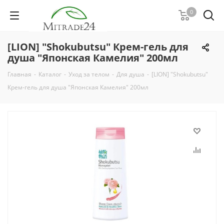
0
[LION] "Shokubutsu" Крем-гель для
душа "Японская Камелия" 200мл
Главная
-
Каталог
-
Уход за телом
-
Для душа
-
[LION] "Shokubutsu"
Крем-гель для душа "Японская Камелия" 200мл