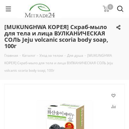
0
[MUKUNGHWA КОРЕЯ] Скраб-мыло
для тела и лица ВУЛКАНИЧЕСКАЯ
СОЛЬ Jeju volcanic scoria body soap,
100г
Главная
-
Каталог
-
Уход за телом
-
Для душа
-
[MUKUNGHWA
КОРЕЯ] Скраб-мыло для тела и лица ВУЛКАНИЧЕСКАЯ СОЛЬ Jeju
volcanic scoria body soap, 100г