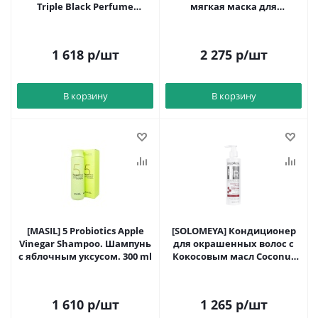
Triple Black Perfume
мягкая маска для
1926.Marilyn 500мл до
восстановления волос.
13.10.27
200мл
1 618
р
/шт
2 275
р
/шт
В корзину
В корзину
[MASIL] 5 Probiotics Apple
[SOLOMEYA] Кондиционер
Vinegar Shampoo. Шампунь
для окрашенных волос с
с яблочным уксусом. 300 ml
Кокосовым масл Coconut
Oil Colour Protection 250мл
1 610
р
/шт
1 265
р
/шт