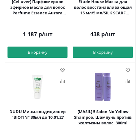
[Celluver] Парфюмерное
Etude House Маска для
эфирное масло для волос
волос восстанавливающая
Perfume Essence Aurora
15 мл/5 мл/SILK SCARF
100мл до 10.11.27
DOUBLE CARE HAIR до
21.06.24
1 187
р
/шт
438
р
/шт
В корзину
В корзину
DUDU Мини-кондиционер
[MASIL] 5 Salon No Yellow
"BIOTIN" 30мл до 10.01.27
Shampoo. Шампунь против
желтизны волос. 300ml