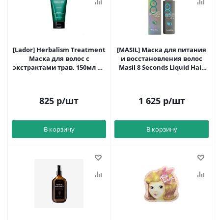
[Lador] Herbalism Treatment
[MASIL] Маска для питания
Маска для волос с
и восстановления волос
экстрактами трав, 150мл до
Masil 8 Seconds Liquid Hair
13.06.27
Mask 200 мл
825
р
/шт
1 625
р
/шт
В корзину
В корзину