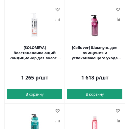
[SOLOMEYA]
[Celluver] Шампунь для
Восстанавливающий
очищения и
кондиционер для волос с
успокаивающего ухода
Аргановым маслом Argan
Triple Black 1959.Aurora
Oil Hair Repair 250мл
500мл до 12.10.27
1 265
р
/шт
1 618
р
/шт
В корзину
В корзину