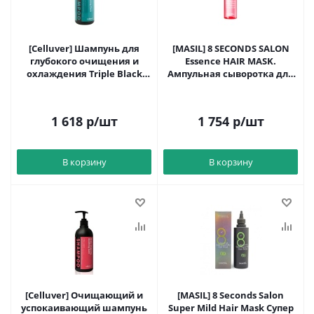
[Celluver] Шампунь для
[MASIL] 8 SECONDS SALON
глубокого очищения и
Essence HAIR MASK.
охлаждения Triple Black
Ампульная сыворотка для
1989.Taylor 500мл до 13.10.27
волос. 15мл*10шт
1 618
р
/шт
1 754
р
/шт
В корзину
В корзину
[Celluver] Очищающий и
[MASIL] 8 Seconds Salon
успокаивающий шампунь
Super Mild Hair Mask Супер