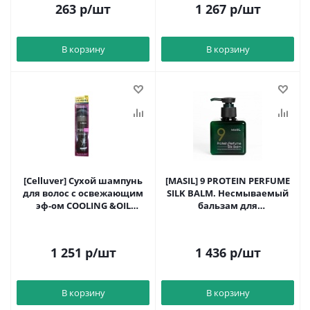
263
р
/шт
1 267
р
/шт
В корзину
В корзину
[Celluver] Сухой шампунь
[MASIL] 9 PROTEIN PERFUME
для волос с освежающим
SILK BALM. Несмываемый
эф-ом COOLING &OIL
бальзам для
CONTROL SHAMPOO 200мл
поврежденных волос, 180
до 12.08.27
мл
1 251
р
/шт
1 436
р
/шт
В корзину
В корзину